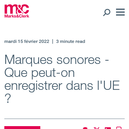
Nos collaborateurs
mardi 15 février 2022
|
3 minute read
Présence internationale
Marques sonores -
Que peut-on
Open
Régions
enregistrer dans l'UE
Open
Nos bureaux
?
Expertise
Open
Nos services