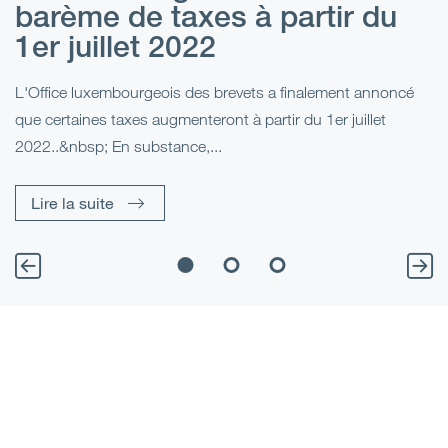
barème de taxes à partir du
d
1er juillet 2022
l
L'Office luxembourgeois des brevets a finalement annoncé
Le
t
que certaines taxes augmenteront à partir du 1er juillet
Fr
2022..&nbsp; En substance,...
br
Lire la suite