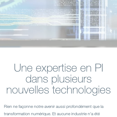
Open
Secteurs
Open
A Notre Sujet
Open
Dernières perspectives
Contactez-nous
Une expertise en PI
dans plusieurs
nouvelles technologies
Rien ne façonne notre avenir aussi profondément que la
transformation numérique. Et aucune industrie n'a été