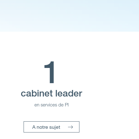
Open
Secteurs
Open
A Notre Sujet
Open
Dernières perspectives
1
Contactez-nous
cabinet leader
en services de PI
A notre sujet