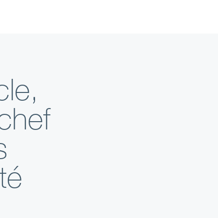
cle,
chef
s
té