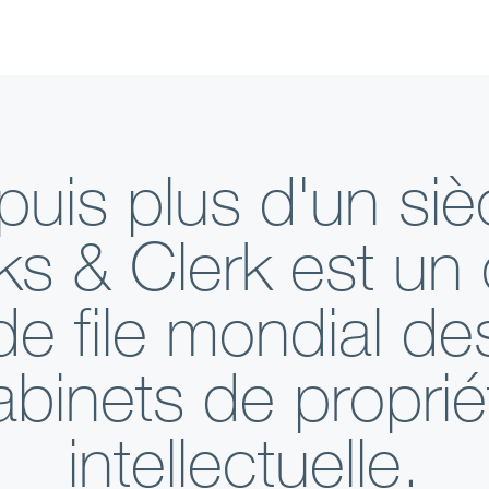
uis plus d'un siè
ks & Clerk est un 
de file mondial de
abinets de proprié
intellectuelle.