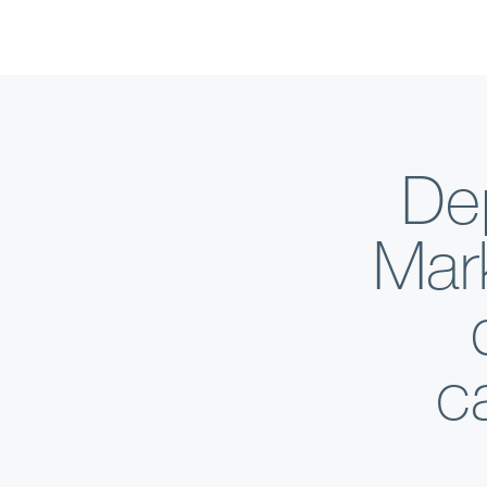
Dep
Mar
c