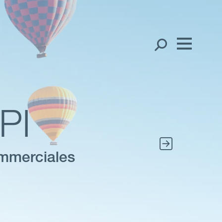
Nos collaborateurs
English
Français
Présence internationale
中文（简体）
PI
中文（繁體）
Open
Régions
한국어
Open
Nos bureaux
ommerciales
日本語
Expertise
Open
Nos services