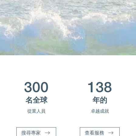
Ope
關於麥仕奇
Ope
最新觀點
聯系我們
300
138
名全球
年的
從業人員
卓越成就
搜尋專家
查看服務