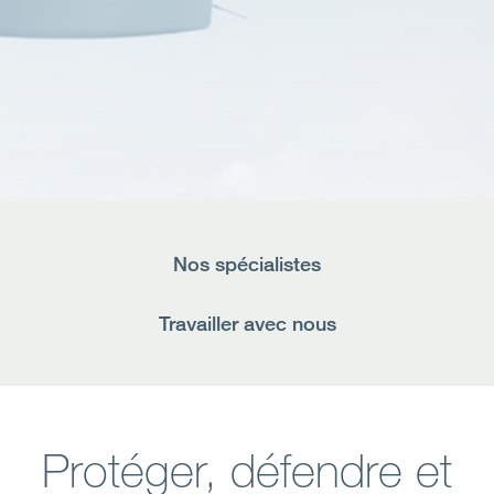
Open
Secteurs
Open
A Notre Sujet
Open
Dernières perspectives
Contactez-nous
Nos spécialistes
Travailler avec nous
Protéger, défendre et