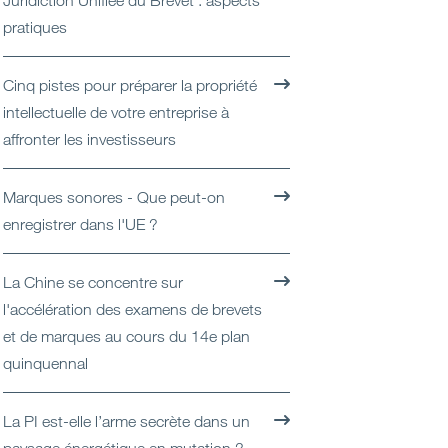
Juridiction Unifiée du Brevet : aspects
Open
Secteurs
pratiques
Open
A Notre Sujet
Cinq pistes pour préparer la propriété
intellectuelle de votre entreprise à
Open
Dernières perspectives
affronter les investisseurs
Contactez-nous
Marques sonores - Que peut-on
enregistrer dans l'UE ?
La Chine se concentre sur
l'accélération des examens de brevets
et de marques au cours du 14e plan
quinquennal
La PI est-elle l’arme secrète dans un