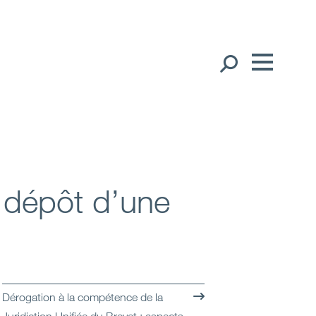
Nos collaborateurs
English
Français
Présence internationale
中文（简体）
Open
Régions
ul dépôt d’une
Open
Nos bureaux
Expertise
Open
Nos services
Dérogation à la compétence de la