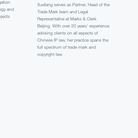
gation
Xuefang serves as Partner, Head of the
tegy and
Trade Mark team and Legal
ojects
Representative at Marks & Clerk
Beijing. With over 20 years' experience
advising clients on all aspects of
Chinese IP law, her practice spans the
full spectrum of trade mark and
copyright law.