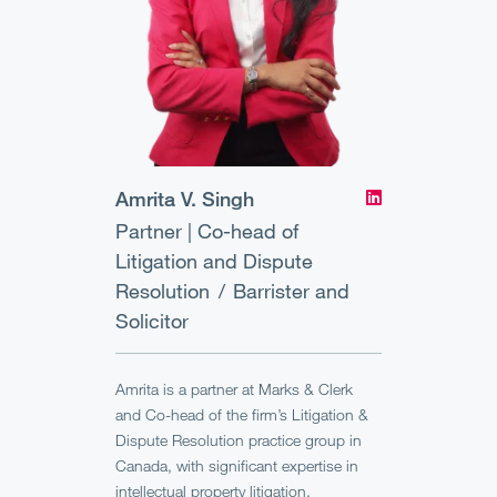
Amrita V. Singh
Partner | Co-head of
Litigation and Dispute
Resolution
Barrister and
Solicitor
Amrita is a partner at Marks & Clerk
and Co-head of the firm’s Litigation &
Dispute Resolution practice group in
Canada, with significant expertise in
intellectual property litigation.