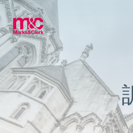
劍橋
愛丁堡
格拉斯
倫敦
曼徹斯
牛津