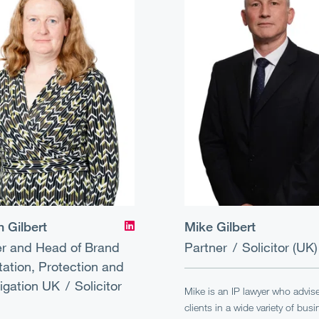
n Gilbert
Mike Gilbert
er and Head of Brand
Partner
Solicitor (UK)
tation, Protection and
tigation UK
Solicitor
Mike is an IP lawyer who advis
clients in a wide variety of bus