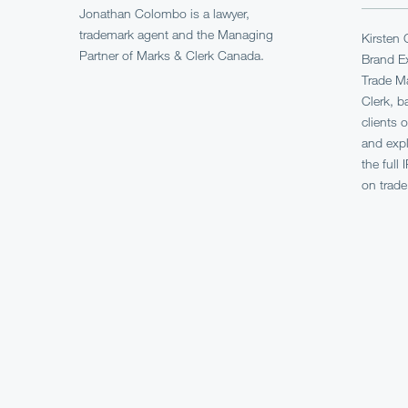
Jonathan Colombo is a lawyer,
trademark agent and the Managing
Kirsten 
Partner of Marks & Clerk Canada.
Brand Ex
Trade Ma
Clerk, 
clients 
and expl
the full 
on trade