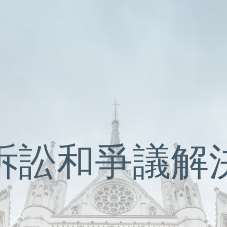
哥
特
訴訟和爭議解