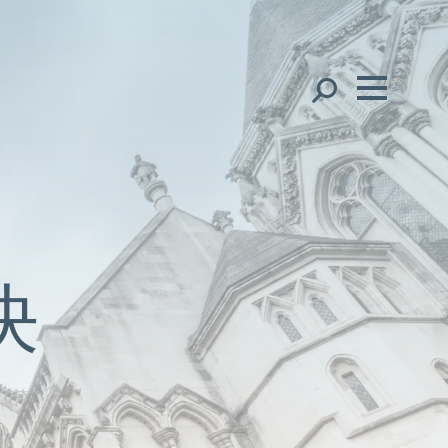
我們的團隊
English
Français
全球分布
中文（简
体）
Ope
地區
中文（繁
體）
決
Ope
辦公室
한국어
日本語
專業人員
Ope
專業人員