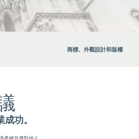
Ope
關於麥仕奇
Ope
最新觀點
聯系我們
商標、外觀設計和版權
議
業成功。
識產權並應對他人