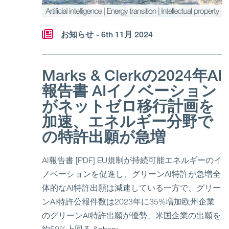
お知らせ
- 6th 11月 2024
Marks & Clerkの2024年AI
報告書 AIイノベーション
がネットゼロ移行計画を
加速、エネルギー分野で
の特許出願が急増
AI報告書 [PDF] EU規制が持続可能エネルギーのイ
ノベーションを促進し、グリーンAI特許が急増全
体的なAI特許出願は減速している一方で、グリー
ンAI特許公報件数は2023年に35%増加欧州企業
のグリーンAI特許出願が優勢、米国企業の出願を
約50%上回る &nbsp;...