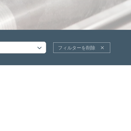
Ope
サービス
Ope
分野
Ope
事務所概要
フィルターを削除
Ope
最新情報
お問い合わせ