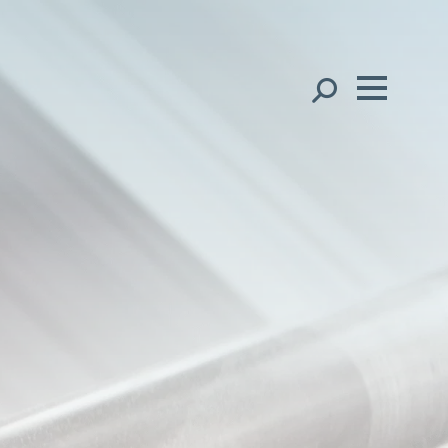
スタッフ紹介
English
中文（简
体）
世界展開
中文（繁
體）
Ope
地域
한국어
Ope
オフィス
日本語
Ope
クライアントサポート
専門分野